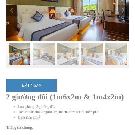
ĐẶT NGAY
2 giường đôi (1m6x2m & 1m4x2m)
Loại phòng: 2 giường đôi
Tiêu chuẩn cho 2 người lớn, trẻ em dưới 6 tuổi miễn phí.
2
Diện tích: 36m
Thông tin chung: