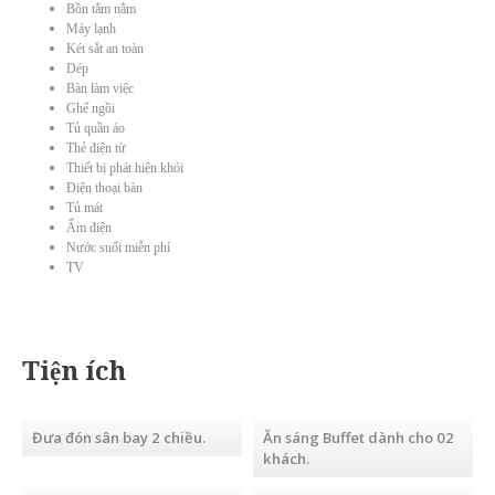
Bồn tắm nằm
Máy lạnh
Két sắt an toàn
Dép
Bàn làm việc
Ghế ngồi
Tủ quần áo
Thẻ điện từ
Thiết bị phát hiện khói
Điện thoại bàn
Tủ mát
Ấm điện
Nước suối miễn phí
TV
Tiện ích
Đưa đón sân bay 2 chiều.
Ăn sáng Buffet dành cho 02
khách.