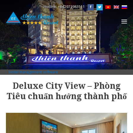
Skip
Hotline: +842973983111
to
content
Hotel management software
Deluxe City View – Phòng
Tiêu chuẩn hướng thành phố