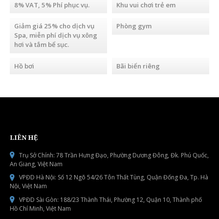
8% VAT, 5% Phí phục vụ.
Khu vui chơi trẻ em
Giảm giá 25% cho dịch vụ
Phòng gym
Spa, miễn phí dịch vụ xông
hơi và tắm bể sục.
Hồ bơi
Bãi biển riêng
LIÊN HỆ
Trụ Sở Chính: 78 Trần Hưng Đạo, Phường Dương Đông, Đk. Phú Quốc,
An Giang, Việt Nam
VPĐD Hà Nội: Số 12 Ngõ 54/26 Tôn Thất Tùng, Quận Đống Đa, Tp. Hà
Nội, Việt Nam
VPĐD Sài Gòn: 188/23 Thành Thái, Phường 12, Quận 10, Thành phố
Hồ Chí Minh, Việt Nam